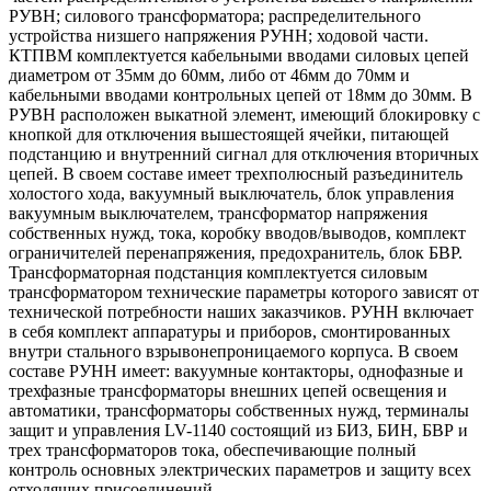
РУВН; силового трансформатора; распределительного
устройства низшего напряжения РУНН; ходовой части.
КТПВМ комплектуется кабельными вводами силовых цепей
диаметром от 35мм до 60мм, либо от 46мм до 70мм и
кабельными вводами контрольных цепей от 18мм до 30мм. В
РУВН расположен выкатной элемент, имеющий блокировку с
кнопкой для отключения вышестоящей ячейки, питающей
подстанцию и внутренний сигнал для отключения вторичных
цепей. В своем составе имеет трехполюсный разъединитель
холостого хода, вакуумный выключатель, блок управления
вакуумным выключателем, трансформатор напряжения
собственных нужд, тока, коробку вводов/выводов, комплект
ограничителей перенапряжения, предохранитель, блок БВР.
Трансформаторная подстанция комплектуется силовым
трансформатором технические параметры которого зависят от
технической потребности наших заказчиков. РУНН включает
в себя комплект аппаратуры и приборов, смонтированных
внутри стального взрывонепроницаемого корпуса. В своем
составе РУНН имеет: вакуумные контакторы, однофазные и
трехфазные трансформаторы внешних цепей освещения и
автоматики, трансформаторы собственных нужд, терминалы
защит и управления LV-1140 состоящий из БИЗ, БИН, БВР и
трех трансформаторов тока, обеспечивающие полный
контроль основных электрических параметров и защиту всех
отходящих присоединений.